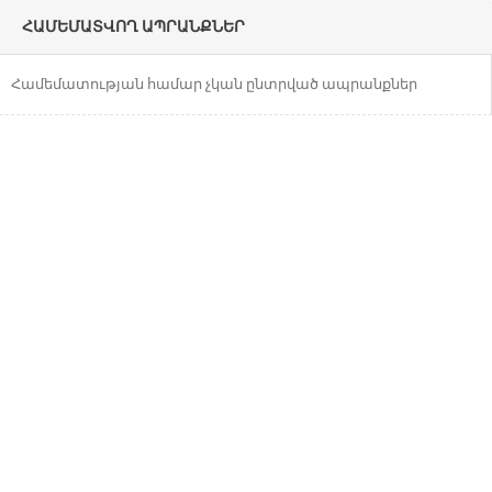
ՀԱՄԵՄԱՏՎՈՂ ԱՊՐԱՆՔՆԵՐ
Համեմատության համար չկան ընտրված
Համեմատության համար չկան ընտրված ապրանքներ
ապրանքներ