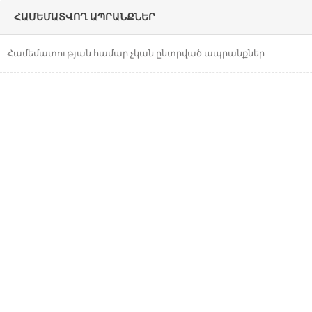
ՀԱՄԵՄԱՏՎՈՂ ԱՊՐԱՆՔՆԵՐ
Համեմատության համար չկան ընտրված
Համեմատության համար չկան ընտրված ապրանքներ
ապրանքներ