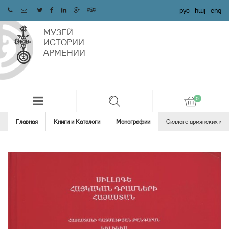
рус
հայ
eng
МУЗЕЙ
ИСТОРИИ
АРМЕНИИ
Главная
Книги и Каталоги
Монографии
Cиллоге армянских мон