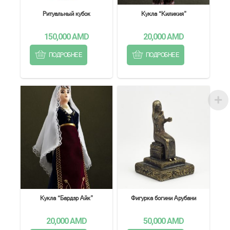
Ритуальный кубок
Кукла “Киликия”
150,000
AMD
20,000
AMD
ПОДРОБНЕЕ
ПОДРОБНЕЕ
Кукла “Бардзр Айк”
Фигурка богини Арубани
20,000
AMD
50,000
AMD