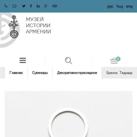
рус
հայ
eng
МУЗЕЙ
ИСТОРИИ
АРМЕНИИ
Главная
Сувениры
Декоративно-прикладное
Брелок․ Тедрадрах