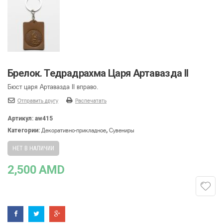
Брелок․ Тедрадрахма Царя Артавазда II
Бюст царя Артавазда II вправо.
Отправить другу
Распечатать
Артикул:
aw415
Декоративно-прикладное
Сувениры
Категории:
,
НЕТ В НАЛИЧИИ
2,500
AMD