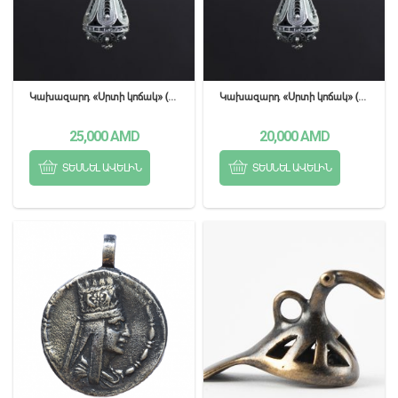
Կախազարդ «Սրտի կոճակ» (մեծ)
Կախազարդ «Սրտի կոճակ» (փոքր)
25,000
AMD
20,000
AMD
ՏԵՍՆԵԼ ԱՎԵԼԻՆ
ՏԵՍՆԵԼ ԱՎԵԼԻՆ