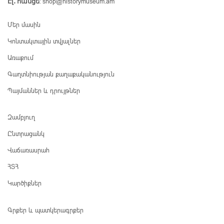
shop@historymuseum.am
Էլ․ հասցե
:
Մեր մասին
Կոնտակտային տվյալներ
Առաքում
Գաղտնիության քաղաքականություն
Պայմաններ և դրույթներ
Զամբյուղ
Ընտրացանկ
Վաճառասրահ
ՀՏՀ
Կարծիքներ
Գրքեր և պատկերագրքեր