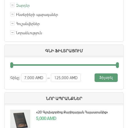
Զարդեր
Ինտերիերի պարագաներ
Հուշանվերներ
Նորաձևություն
ԳՆԻ ՖԻԼՏՐԱՑՈՒՄ
Ֆիլտրել
Գինը:
7,000 AMD
—
125,000 AMD
ՆՈՐ ԱՊՐԱՆՔՆԵՐ
«20 Գլուխգործոց Քարիդարյան Հայաստանից»
5,000
AMD