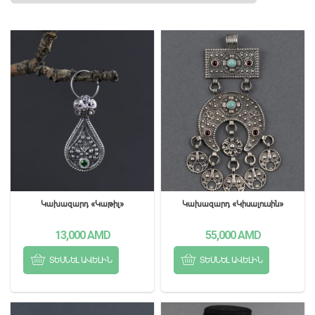
Կախազարդ «Կաթիլ»
Կախազարդ «Կիսալուսին»
13,000
AMD
55,000
AMD
ՏԵՍՆԵԼ ԱՎԵԼԻՆ
ՏԵՍՆԵԼ ԱՎԵԼԻՆ