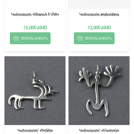
Կախազարդ «Տիգրան II Մեծ»
Կախազարդ թռչնակերպ
15,000
AMD
12,000
AMD
ՏԵՍՆԵԼ ԱՎԵԼԻՆ
ՏԵՍՆԵԼ ԱՎԵԼԻՆ
Կախազարդ՝ «Եղնիկ»
Կախազարդ՝ «Մարդուկ»