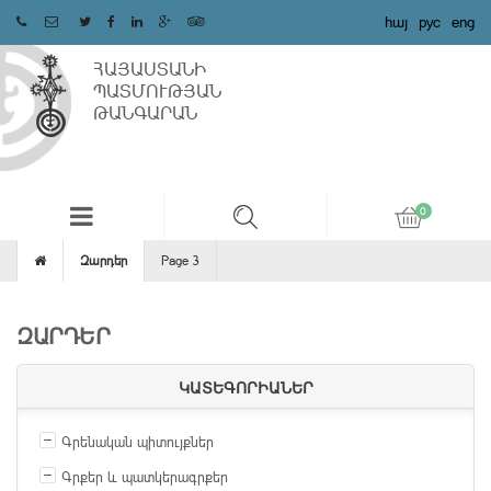
հայ
рус
eng
ՀԱՅԱՍՏԱՆԻ
ՊԱՏՄՈՒԹՅԱՆ
ԹԱՆԳԱՐԱՆ
Զարդեր
Page 3
ԶԱՐԴԵՐ
ԿԱՏԵԳՈՐԻԱՆԵՐ
Գրենական պիտույքներ
Գրքեր և պատկերագրքեր