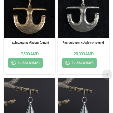
Կախազարդ «Սակր» (փոքր)
Կախազարդ «Սակր» շղթայով
7,500
AMD
20,000
AMD
ՏԵՍՆԵԼ ԱՎԵԼԻՆ
ՏԵՍՆԵԼ ԱՎԵԼԻՆ