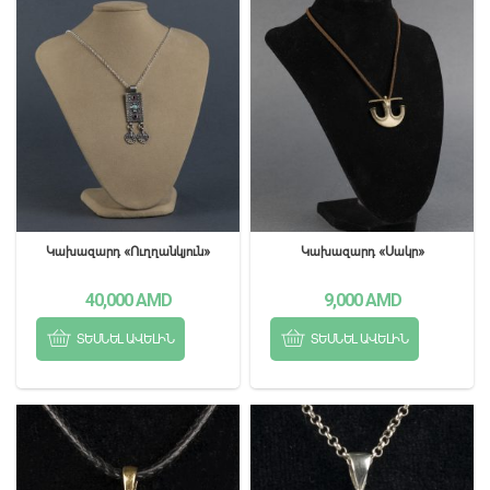
Կախազարդ «Ուղղանկյուն»
Կախազարդ «Սակր»
40,000
AMD
9,000
AMD
ՏԵՍՆԵԼ ԱՎԵԼԻՆ
ՏԵՍՆԵԼ ԱՎԵԼԻՆ