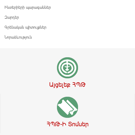
Ինտերիերի պարագաններ
Զարդեր
Գրենական պիտույքներ
Նորաձևություն
Այցելեք ՀՊԹ
ՀՊԹ-Ի Տոմսեր