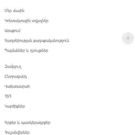
Մեր մասին
Կոնտակտային տվյալներ
Առաքում
Գաղտնիության քաղաքականություն
Պայմաններ և դրույթներ
Զամբյուղ
Ընտրացանկ
Վաճառասրահ
ՀՏՀ
Կարծիքներ
Գրքեր և պատկերագրքեր
Հուշանվերներ