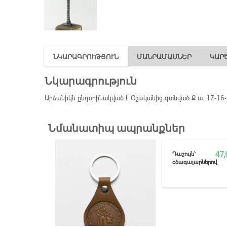
ՆԿԱՐԱԳՐՈՒԹՅՈՒՆ
ՄԱՆՐԱՄԱՍՆԵՐ
ԿԱՐԾ
Նկարագրություն
Արձանիկն ընդօրինակված է Օշականից գտնված Ք․ա․ 17-16-
Նմանատիպ ապրանքներ
47,
Դաշույն՝
օձագալարներով
ՏԵՍՆԵԼ ԱՎԵ