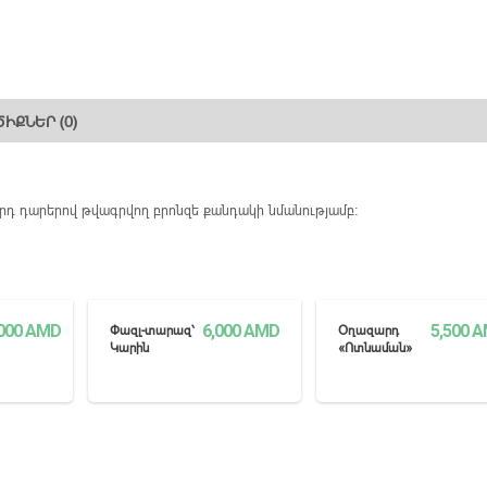
ԻՔՆԵՐ (0)
րդ դարերով թվագրվող բրոնզե քանդակի նմանությամբ:
000
AMD
6,000
AMD
5,500
A
Փազլ-տարազ՝
Օղազարդ
Կարին
«Ոտնաման»
ԼԻՆ
ՏԵՍՆԵԼ ԱՎԵԼԻՆ
ՏԵՍՆԵԼ ԱՎԵԼԻՆ