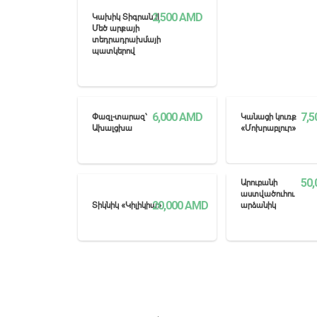
2,500
AMD
Կախիկ Տիգրան II
Մեծ արքայի
տեդրադրախմայի
պատկերով
ՏԵՍՆԵԼ ԱՎԵԼԻՆ
6,000
AMD
7,5
Փազլ-տարազ՝
Կանացի կուռք
Ախալցխա
«Մոխրաբլուր»
ՏԵՍՆԵԼ ԱՎԵԼԻՆ
ՏԵՍՆԵԼ ԱՎԵ
50,
Արուբանի
աստվածուհու
20,000
AMD
Տիկնիկ «Կիլիկիա»
արձանիկ
ՏԵՍՆԵԼ ԱՎԵԼԻՆ
ՏԵՍՆԵԼ ԱՎԵ