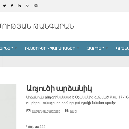
ՄՈՒԹՅԱՆ ԹԱՆԳԱՐԱՆ
ԵՐՆԵՐ
ԻՆՏԵՐԻԵՐԻ ՊԱՐԱԳԱՆԵՐ
ԶԱՐԴԵՐ
ԳՐԵՆԱ
Առյուծի արձանիկ
Արձանիկն ընդօրինակված է Օշականից գտնված Ք․ա․ 17-16
դարերով թվագրվող բրոնզե քանդակի նմանությամբ:
Ուղարկել ընկերոջը
Տպել
Կոդ:
aw444