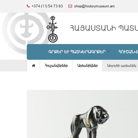
+374 (11) 54 73 63
shop@historymuseum.am
ՀԱՅԱՍՏԱՆԻ ՊԱՏ
ԳՐՔԵՐ ԵՒ ՊԱՏԿԵՐԱԳՐՔԵՐ
ՀՈՒՇԱՆՎ
Հուշանվերներ
Արձանիկներ
Առյուծի արձանիկ