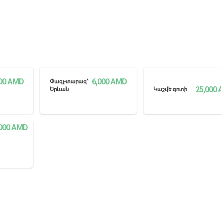
00
AMD
6,000
AMD
Փազլ-տարազ՝
25,000
Երևան
Կաշվե գոտի
ԼԻՆ
ՏԵՍՆԵԼ ԱՎԵԼԻՆ
ՏԵՍՆԵԼ ԱՎԵԼԻՆ
000
AMD
ԼԻՆ