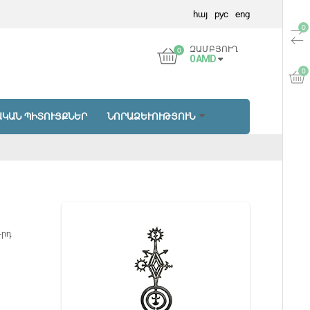
հայ
рус
eng
ԶԱՄԲՅՈՒՂ
0
AMD
ԿԱՆ ՊԻՏՈՒՅՔՆԵՐ
ՆՈՐԱՁԵՒՈՒԹՅՈՒՆ
-րդ