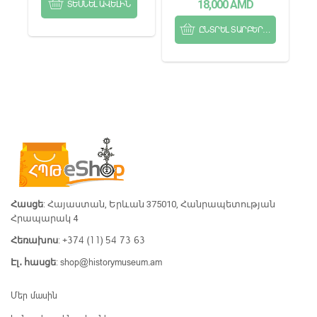
18,000
AMD
ՏԵՍՆԵԼ ԱՎԵԼԻՆ
ԸՆՏՐԵԼ ՏԱՐԲԵՐԱԿՆԵՐԻՑ
Հասցե
: Հայաստան, Երևան 375010, Հանրապետության
Հրապարակ 4
+374 (11) 54 73 63
Հեռախոս
:
shop@historymuseum.am
Էլ․ հասցե
:
Մեր մասին