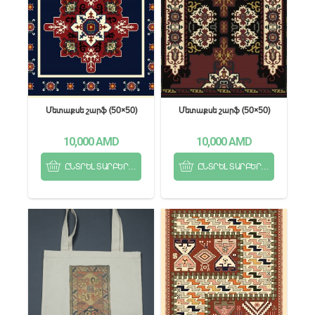
Մետաքսե շարֆ (50×50)
Մետաքսե շարֆ (50×50)
10,000
AMD
10,000
AMD
ԸՆՏՐԵԼ ՏԱՐԲԵՐԱԿՆԵՐԻՑ
ԸՆՏՐԵԼ ՏԱՐԲԵՐԱԿՆԵՐԻՑ