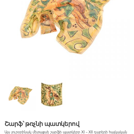
Շարֆ՝ թռչնի պատկերով
Այս յուրօրինակ մետաքսե շարֆի պատկերը XI – XII դարերի հայկական