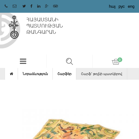
հայ
рус
eng
ՀԱՅԱՍՏԱՆԻ
ՊԱՏՄՈՒԹՅԱՆ
ԹԱՆԳԱՐԱՆ
Նորաձևություն
Շարֆեր
Շարֆ՝ թռչնի պատկերով