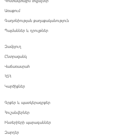
Կոնտակտային տվյալներ
Առաքում
Գաղտնիության քաղաքականություն
Պայմաններ և դրույթներ
Զամբյուղ
Ընտրացանկ
Վաճառասրահ
ՀՏՀ
Կարծիքներ
Գրքեր և պատկերագրքեր
Հուշանվերներ
Ինտերիերի պարագաններ
Զարդեր