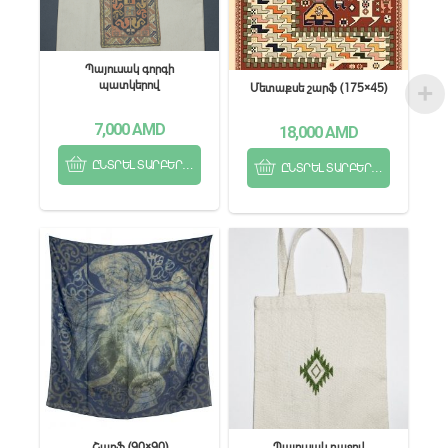
Պայուսակ գորգի
պատկերով
Մետաքսե շարֆ (175×45)
7,000
AMD
18,000
AMD
ԸՆՏՐԵԼ ՏԱՐԲԵՐԱԿՆԵՐԻՑ
ԸՆՏՐԵԼ ՏԱՐԲԵՐԱԿՆԵՐԻՑ
Շարֆ (90×90)
Պայուսակ դաջով