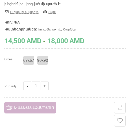
խեցեղենից վերցված մի սյուժե է:
Ուղարկել ընկերոջը
Տպել
Կոդ:
N/A
Նորաձևություն
Շարֆեր
Կատեգորիաներ:
,
-
14,500
AMD
18,000
AMD
Sizes
67x67
90x90
Շարֆ՝
Քանակ
թռչնի
պատկերով
ԱՎԵԼԱՑՆԵԼ ԶԱՄԲՅՈՒՂ
quantity