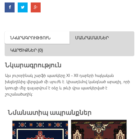
ՆԿԱՐԱԳՐՈՒԹՅՈՒՆ
ՄԱՆՐԱՄԱՍՆԵՐ
ԿԱՐԾԻՔՆԵՐ (0)
Նկարագրություն
Այս յուրօրինակ շարֆի պատկերը XI – XII դարերի հայկական
խեցեղենից վերցված մի սյուժե է. կիսադեմով կանգնած արագիլ, որի
կտուցի մեջ գալարվում է օձը և թևի վրա պատկերված է
շուշանածաղիկ։
Նմանատիպ ապրանքներ