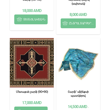
(սպիտակ)
18,000
AMD
8,000
AMD
ՏԵՍՆԵԼ ԱՎԵԼԻՆ
ԸՆՏՐԵԼ ՏԱՐԲԵՐԱԿՆԵՐԻՑ
Մետաքսե շարֆ (90×90)
Շարֆ՝ սֆինքսի
պատկերով
17,000
AMD
14,500
AMD
-