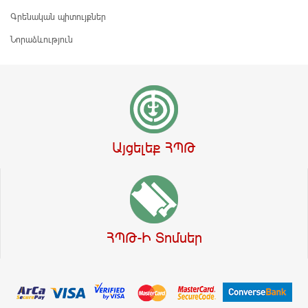
Գրենական պիտույքներ
Նորաձևություն
Այցելեք ՀՊԹ
ՀՊԹ-Ի Տոմսեր