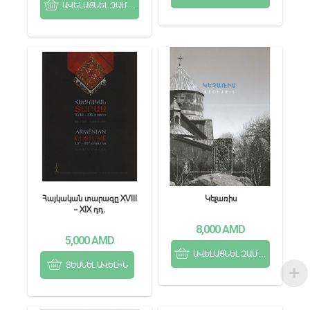
ԱՎԵԼԱՑՆԵԼ ԶԱՄԲՅՈՒՂ
Հայկական տարազը XVIII
Կեչառիս
– XIX դդ.
8,000
AMD
5,000
AMD
ԱՎԵԼԱՑՆԵԼ ԶԱՄԲՅՈՒՂ
ՏԵՍՆԵԼ ԱՎԵԼԻՆ