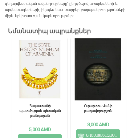
գեղարվեստական ավանդույթները՝ ընդգծելով առարկաների և
արվեստագետների, ինչպես նաև տարբեր քաղաքակրթությունների
միջև երկխոսության կարևորությունը։
Նմանատիպ ապրանքներ
Հայաստանի
Ուրարտու․ Վանի
պատմության պետական
թագավորություն
թանգարան
8,000
AMD
5,000
AMD
ԱՎԵԼԱՑՆԵԼ ԶԱՄԲՅՈՒՂ