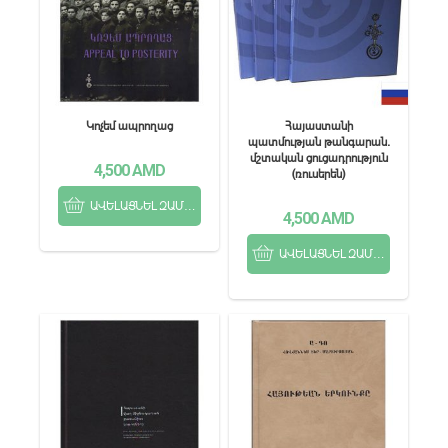
Կոչեմ ապրողաց
Հայաստանի
պատմության թանգարան.
մշտական ցուցադրություն
4,500
AMD
(ռուսերեն)
ԱՎԵԼԱՑՆԵԼ ԶԱՄԲՅՈՒՂ
4,500
AMD
ԱՎԵԼԱՑՆԵԼ ԶԱՄԲՅՈՒՂ