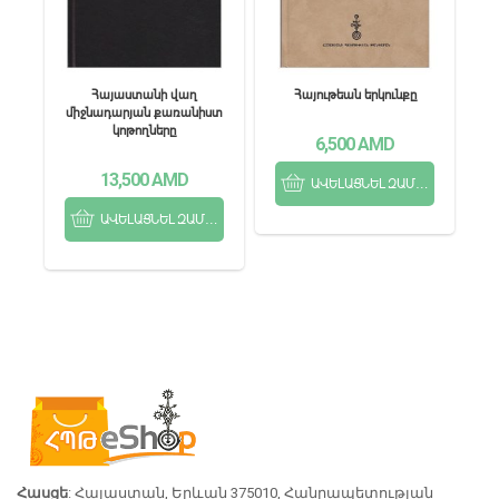
Հայաստանի վաղ
Հայութեան երկունքը
միջնադարյան քառանիստ
կոթողները
6,500
AMD
13,500
AMD
ԱՎԵԼԱՑՆԵԼ ԶԱՄԲՅՈՒՂ
ԱՎԵԼԱՑՆԵԼ ԶԱՄԲՅՈՒՂ
Հասցե
: Հայաստան, Երևան 375010, Հանրապետության