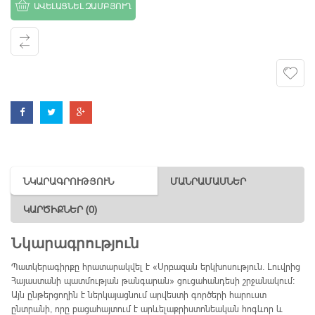
ԱՎԵԼԱՑՆԵԼ ԶԱՄԲՅՈՒՂ
Հայաստանի
պատմության
թանգարան»
quantity
ՆԿԱՐԱԳՐՈՒԹՅՈՒՆ
ՄԱՆՐԱՄԱՍՆԵՐ
ԿԱՐԾԻՔՆԵՐ (0)
Նկարագրություն
Պատկերագիրքը հրատարակվել է «Սրբազան երկխոսություն․ Լուվրից
Հայաստանի պատմության թանգարան» ցուցահանդեսի շրջանակում։
Այն ընթերցողին է ներկայացնում արվեստի գործերի հարուստ
ընտրանի, որը բացահայտում է արևելաքրիստոնեական հոգևոր և