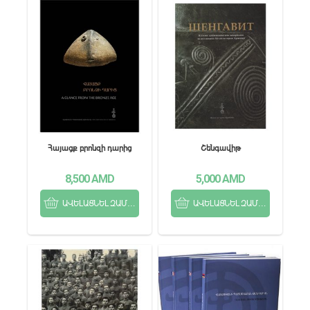
Հայացք բրոնզի դարից
Շենգավիթ
8,500
AMD
5,000
AMD
ԱՎԵԼԱՑՆԵԼ ԶԱՄԲՅՈՒՂ
ԱՎԵԼԱՑՆԵԼ ԶԱՄԲՅՈՒՂ