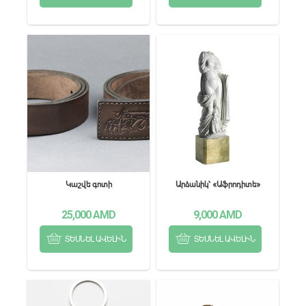
Կաշվե գոտի
Արձանիկ՝ «Աֆրոդիտե»
25,000
AMD
9,000
AMD
ՏԵՍՆԵԼ ԱՎԵԼԻՆ
ՏԵՍՆԵԼ ԱՎԵԼԻՆ