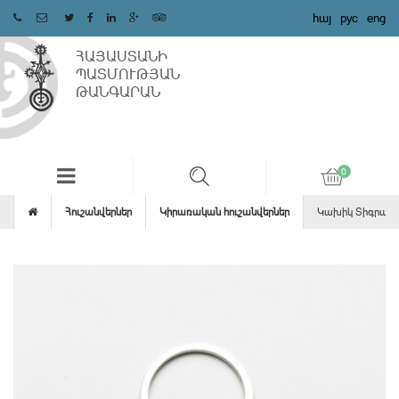
հայ
рус
eng
ՀԱՅԱՍՏԱՆԻ
ՊԱՏՄՈՒԹՅԱՆ
ԹԱՆԳԱՐԱՆ
Հուշանվերներ
Կիրառական հուշանվերներ
Կախիկ Տիգրան 