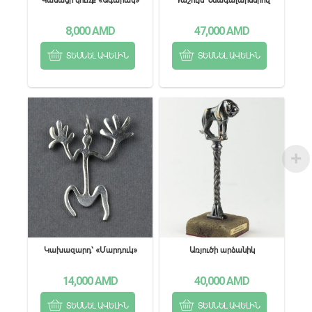
8,000
AMD
47,000
AMD
ՏԵՍՆԵԼ ԱՎԵԼԻՆ
ՏԵՍՆԵԼ ԱՎԵԼԻՆ
Կախազարդ՝ «Մարդուկ»
Առյուծի արձանիկ
14,000
AMD
40,000
AMD
ՏԵՍՆԵԼ ԱՎԵԼԻՆ
ՏԵՍՆԵԼ ԱՎԵԼԻՆ