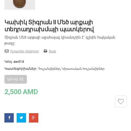
Կախիկ Տիգրան II Մեծ արքայի
տեդրադրախմայի պատկերով
Տիգրան Մեծ արքայի աջահայաց կիսանդրին է՝ գլխին հայկական
թագը։
Ուղարկել ընկերոջը
Տպել
Կոդ:
aw414
Հուշանվերներ
Կիրառական հուշանվերներ
Կատեգորիաներ:
,
ԱՌԿԱ ՉԷ
2,500
AMD