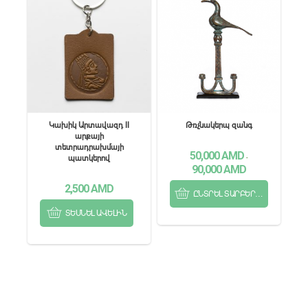
Կախիկ Արտավազդ II
Թռչնակերպ զանգ
արքայի
տետրադրախմայի
50,000
AMD
պատկերով
-
90,000
AMD
2,500
AMD
ԸՆՏՐԵԼ ՏԱՐԲԵՐԱԿՆԵՐԻՑ
ՏԵՍՆԵԼ ԱՎԵԼԻՆ