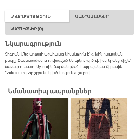
ՆԿԱՐԱԳՐՈՒԹՅՈՒՆ
ՄԱՆՐԱՄԱՍՆԵՐ
ԿԱՐԾԻՔՆԵՐ (0)
Նկարագրություն
Տիգրան Մեծ արքայի աջահայաց կիսանդրին է՝ գլխին հայկական
թագը։ Ճակատամասին դրվագված են երկու արծիվ, իսկ նրանց միջև՝
ճառագող աստղ: Աջ ուսին ճարմանդված է արքայական ծիրանին։
Դիմապատկերը շրջանակված է ուլունքաշարով։
Նմանատիպ ապրանքներ