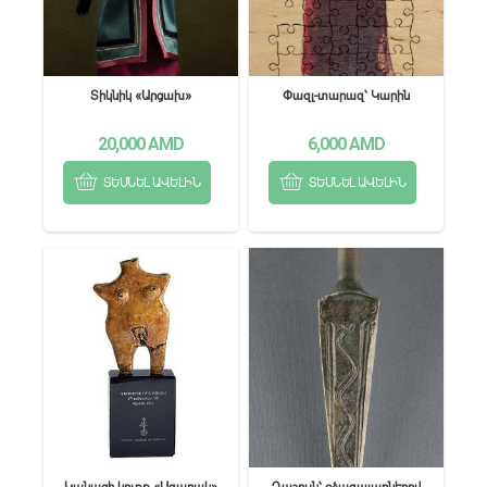
Տիկնիկ «Արցախ»
Փազլ-տարազ՝ Կարին
20,000
AMD
6,000
AMD
ՏԵՍՆԵԼ ԱՎԵԼԻՆ
ՏԵՍՆԵԼ ԱՎԵԼԻՆ
Կանացի կուռք «Ագարակ»
Դաշույն՝ օձագալարներով